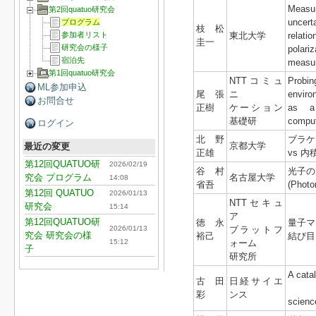
Measur
第2回quatuo研究会
uncert
プログラム
枝松
東北大学
relati
参加者リスト
圭一
研究会の様子
polariz
宿泊先
measu
第1回quatuo研究会
NTTコミュ
Prob
ML参加申込
尾張
ニ
enviro
お問合せ
正樹
ケーション
as a
基礎研
comput
ログイン
北野
ブラケ
京都大学
最近の変更
正雄
vs 内
第12回QUATUO研
2026/02/19
谷村
光子の
名古屋大学
究会 プログラム
14:08
省吾
(Photo
第12回 QUATUO
2026/01/13
NTTセキュ
研究会
15:14
ア
第12回QUATUO研
徳永
量子マ
プラットフ
2026/01/13
究会 研究会の様
裕己
結び目、
ォーム
15:12
子
研究所
A catal
古田
日経サイエ
of q
彩
ンス
scienc