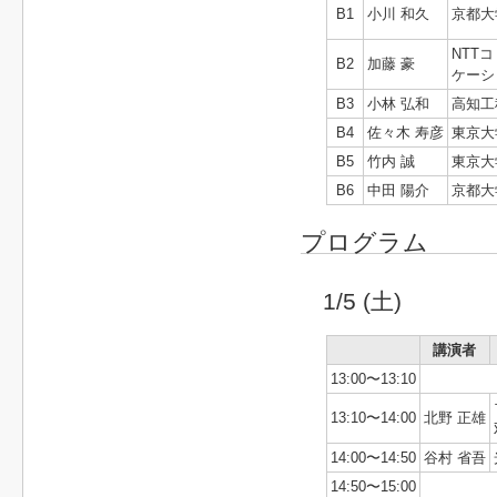
B1
小川 和久
京都大
NTT
B2
加藤 豪
ケーシ
B3
小林 弘和
高知工
B4
佐々木 寿彦
東京大
B5
竹内 誠
東京大
B6
中田 陽介
京都大
プログラム
1/5 (土)
講演者
13:00〜13:10
13:10〜14:00
北野 正雄
14:00〜14:50
谷村 省吾
14:50〜15:00