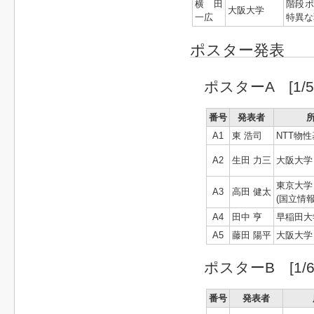
横田
階段
大阪大学
一広
特異な
ポスター発表
ポスターA [1/5 
番号
発表者
A1
東 浩司
NTT物
A2
生田 力三
大阪大学
東京大学
A3
高田 健太
(国立情
A4
田中 亨
早稲田大
A5
藤田 陽平
大阪大学
ポスターB [1/6 
番号
発表者