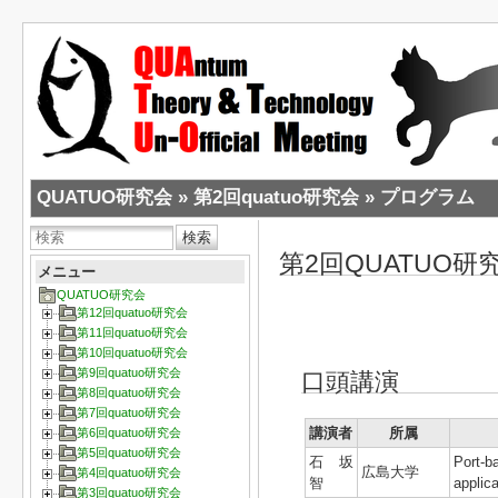
QUATUO研究会
»
第2回quatuo研究会
»
プログラム
検索
第2回QUATUO研
メニュー
QUATUO研究会
第12回quatuo研究会
第11回quatuo研究会
第10回quatuo研究会
第9回quatuo研究会
口頭講演
第8回quatuo研究会
第7回quatuo研究会
講演者
所属
第6回quatuo研究会
第5回quatuo研究会
石坂
Port-b
広島大学
第4回quatuo研究会
智
applica
第3回quatuo研究会